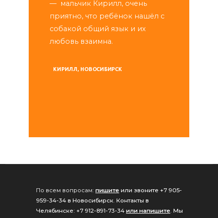
— мальчик Кирилл, очень
приятно, что ребёнок нашёл с
собакой общий язык и их
любовь взаимна.
КИРИЛЛ
НОВОСИБИРСК
По всем вопросам:
пишите
или звоните +7 905-
959-34-34 в Новосибирск
.
Контакты в
Челябинске: +7 912-891-73-34
или напишите
.
Мы