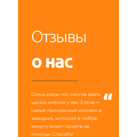
Отзывы
о нас
Очень рады, что смогли взять
щенка именно у вас. Елена —
самый прекрасный человек и
заводчик, который в любую
минуту может прийти на
помощь. Спасибо!