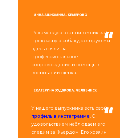
ИННА АШИХМИНА
КЕМЕРОВО
Рекомендую этот питомник за
прекрасную собаку, которую мы
здесь взяли, за
профессиональное
сопровождение и помощь в
воспитании щенка.
ЕКАТЕРИНА ХУДЯКОВА
ЧЕЛЯБИНСК
У нашего выпускника есть свой
профиль в инстаграмме
.
С
удовольствием наблюдаем его,
следим за Фьердом. Его хозяин