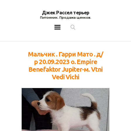
Джек Рассел терьер
Питомник. Продажа щенков.
Джек Рассел терьер
Питомник. Продажа щенков.
Мальчик . Гарри Мато . д/
р 20.09.2023 о. Empire
Benefaktor Jupiter-м. Vtni
Vedi Vichi