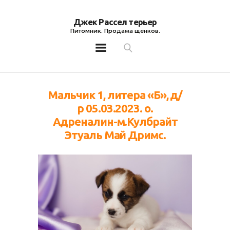
Джек Рассел терьер
Питомник. Продажа щенков.
Джек Рассел терьер
Питомник. Продажа щенков.
Мальчик 1, литера «Б», д/
р 05.03.2023. о.
Адреналин-м.Кулбрайт
Этуаль Май Дримс.