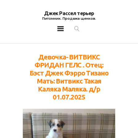
Джек Рассел терьер
Питомник. Продажа щенков.
Джек Рассел терьер
Питомник. Продажа щенков.
Девочка- ВИТВИКС
ФРИДАН ГЕЛС . Отец:
Бэст Джек Фэрро Тизано
Мать: Витвикс Такая
Каляка Маляка. д/р
01.07.2025