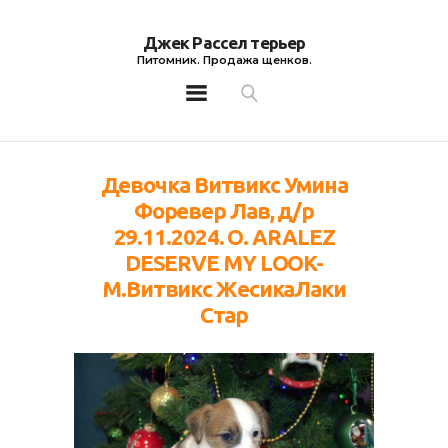
Джек Рассел терьер
Питомник. Продажа щенков.
Джек Рассел терьер
Питомник. Продажа щенков.
Девочка Витвикс Умина
Форевер Лав, д/р
29.11.2024. О. АRALEZ
DESERVE MY LOOK-
М.Витвикс ЖесикаЛаки
Стар